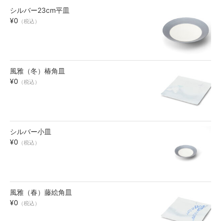
シルバー23cm平皿
お買い物ガイド
¥0
（税込）
SHOPPING GUIDE
風雅（冬）椿角皿
¥0
（税込）
シルバー小皿
¥0
（税込）
風雅（春）藤絵角皿
¥0
（税込）