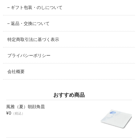
– ギフト包装・のしについて
碗・鉢・ボール
bowl
– 返品・交換について
湯呑・コップ
特定商取引法に基づく表示
cup
プライバシーポリシー
モーニングセット
morning set
会社概要
レスト・箸置き
rest
おすすめ商品
アクセサリー
風雅（夏）朝顔角皿
accessory
¥0
（税込）
その他
others