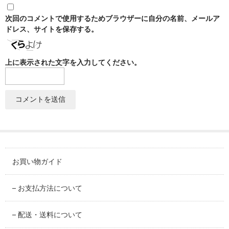
SABINEZU
次回のコメントで使用するためブラウザーに自分の名前、メールア
花びらシリーズ
ドレス、サイトを保存する。
PETAL
上に表示された文字を入力してください。
染錦葡萄シリーズ
SOMENISHIKI-GRAPES
蔦小花シリーズ
IVYFLORETS
ペンダントルーペ
MAGNIFIER
お買い物ガイド
カテゴリ別
BY CATEGORY
– お支払方法について
皿・プレート
– 配送・送料について
plate