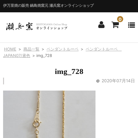
伊万里焼の販売 鍋島焼窯元 瀬兵窯オンラインショップ
0
ホーム
HOME
>
商品一覧
>
ペンダントルーペ
>
ペンダントルーペ
HOME
JAPAN07/鳶色
>
img_728
商品一覧
img_728
ITEM LIST
2020年07月14日
シリーズ別
BY SERIES
エマシリーズ
Emma
錦花唐草シリーズ