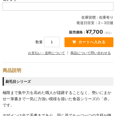
SABINEZU
花びらシリーズ
在庫状態 : 在庫有り
PETAL
発送日目安：2～3日後
¥7,700
染錦葡萄シリーズ
販売価格：
（税込）
SOMENISHIKI-GRAPES
数量
蔦小花シリーズ
お支払い・送料について
商品について問い合わせる
IVYFLORETS
ペンダントルーペ
商品説明
MAGNIFIER
刷毛目シリーズ
カテゴリ別
極限まで集中力を高めた職人が躊躇することなく、勢いにまか
BY CATEGORY
せ一筆書きで一気に力強い模様を描いた食器シリーズの「赤」
です。
皿・プレート
plate
デザインは全て手書きであり、同じ器でも一つ一つの文様が微