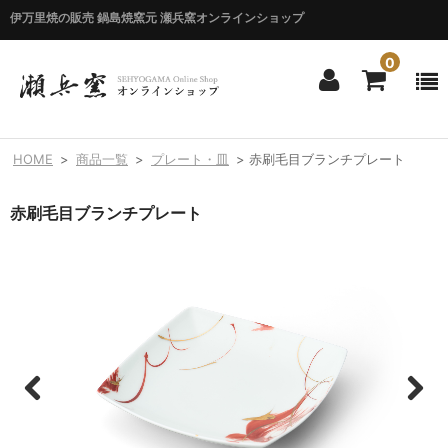
伊万里焼の販売 鍋島焼窯元 瀬兵窯オンラインショップ
0
ホーム
HOME
>
商品一覧
>
プレート・皿
>
赤刷毛目ブランチプレート
HOME
赤刷毛目ブランチプレート
商品一覧
ITEM LIST
シリーズ別
BY SERIES
エマシリーズ
Emma
錦花唐草シリーズ