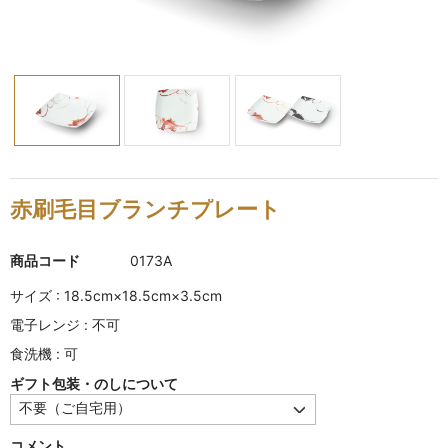
KINKAKARAKUSA
刷毛目シリーズ
HAKEME
銀彩シリーズ
SILVER
赤刷毛目ブランチプレート
デルフト伊万里シリーズ
DELFT IMARI
商品コード
0173A
風雅シリーズ
サイズ : 18.5cm×18.5cm×3.5cm
FUGA
電子レンジ : 不可
食洗機 : 可
いちごシリーズ
STRAWBERRY
ギフト包装・のしについて
錆ネズシリーズ
コメント