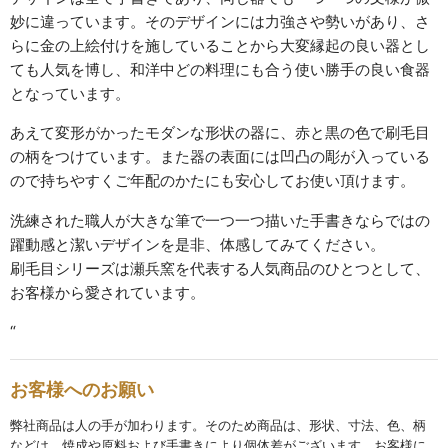
妙に違っています。そのデザインには力強さや勢いがあり、さ
碗・鉢・ボール
らに金の上絵付けを施していることから大変縁起の良い器とし
bowl
ても人気を博し、和洋中どの料理にも合う使い勝手の良い食器
となっています。
湯呑・コップ
あえて変形がかったモダンな形状の器に、赤と黒の色で刷毛目
cup
の柄をつけています。また器の表面には凹凸の彫が入っている
ので持ちやすくご年配のかたにも安心してお使い頂けます。
モーニングセット
morning set
洗練された職人が大きな筆で一つ一つ描いた手書きならではの
躍動感と潔いデザインを是非、体感してみてください。
レスト・箸置き
刷毛目シリーズは瀬兵窯を代表する人気商品のひとつとして、
rest
お客様から愛されています。
アクセサリー
“
accessory
お客様へのお願い
その他
others
弊社商品は人の手が加わります。そのため商品は、形状、寸法、色、柄
などは、焼成や原料および手書きにより個体差がございます。お客様に