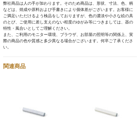
弊社商品は人の手が加わります。そのため商品は、形状、寸法、色、柄
などは、焼成や原料および手書きにより個体差がございます。お客様に
碗・鉢・ボール
ご満足いただけるよう検品をしておりますが、色の濃淡や小さな絵の具
bowl
のとび、ご使用に差し支えのない程度のゆがみ等につきましては、器の
特性・風合いとしてご理解ください。
湯呑・コップ
また、ご利用のモニター環境、ブラウザ、お部屋の照明等の関係上、実
際の商品の色や質感と多少異なる場合がございます。何卒ご了承くださ
cup
い。
モーニングセット
morning set
関連商品
レスト・箸置き
rest
アクセサリー
accessory
その他
others