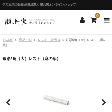
伊万里焼の販売 鍋島焼窯元 瀬兵窯オンラインショップ
0
ホーム
HOME
>
商品一覧
>
レスト・箸置き
>
銀彩5角（大）レスト（麻の
HOME
葉）
商品一覧
銀彩5角（大）レスト（麻の葉）
ITEM LIST
シリーズ別
BY SERIES
エマシリーズ
Emma
錦花唐草シリーズ