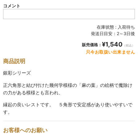
SABINEZU
コメント
花びらシリーズ
PETAL
在庫状態 : 入荷待ち
発送日目安：2～3日後
染錦葡萄シリーズ
¥1,540
販売価格：
SOMENISHIKI-GRAPES
（税込）
只今お取扱い出来ません
蔦小花シリーズ
商品説明
IVYFLORETS
銀彩シリーズ
ペンダントルーペ
正六角形と結び付けた幾何学模様の「麻の葉」の絵柄で魔除け
MAGNIFIER
の力がある模様とも言われ、
縁起の良いレストです。 ５角形で安定感があり使いやすいで
カテゴリ別
す。
BY CATEGORY
皿・プレート
お客様へのお願い
plate