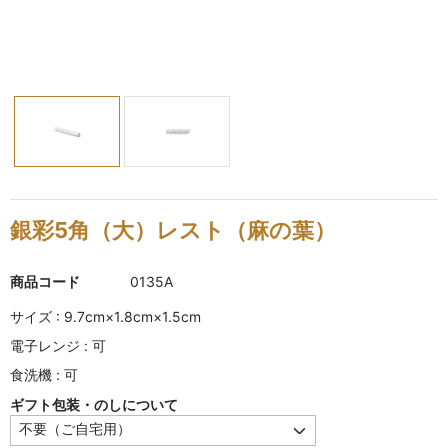
KINKAKARAKUSA
刷毛目シリーズ
HAKEME
銀彩シリーズ
SILVER
デルフト伊万里シリーズ
銀彩5角（大）レスト（麻の葉）
DELFT IMARI
商品コード
0135A
風雅シリーズ
FUGA
サイズ : 9.7cm×1.8cm×1.5cm
電子レンジ : 可
いちごシリーズ
食洗機 : 可
STRAWBERRY
ギフト包装・のしについて
錆ネズシリーズ