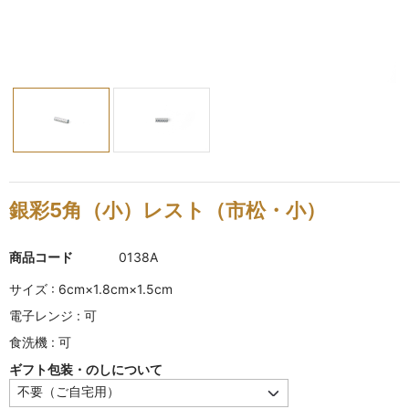
KINKAKARAKUSA
刷毛目シリーズ
HAKEME
銀彩シリーズ
SILVER
デルフト伊万里シリーズ
銀彩5角（小）レスト（市松・小）
DELFT IMARI
商品コード
0138A
風雅シリーズ
FUGA
サイズ : 6cm×1.8cm×1.5cm
電子レンジ : 可
いちごシリーズ
食洗機 : 可
STRAWBERRY
ギフト包装・のしについて
錆ネズシリーズ