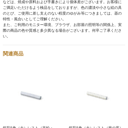
などは、焼成や原料および手書きにより個体差がございます。お客様に
ご満足いただけるよう検品をしておりますが、色の濃淡や小さな絵の具
碗・鉢・ボール
のとび、ご使用に差し支えのない程度のゆがみ等につきましては、器の
bowl
特性・風合いとしてご理解ください。
また、ご利用のモニター環境、ブラウザ、お部屋の照明等の関係上、実
際の商品の色や質感と多少異なる場合がございます。何卒ご了承くださ
湯呑・コップ
い。
cup
モーニングセット
関連商品
morning set
レスト・箸置き
rest
アクセサリー
accessory
その他
others
銀彩5角（大）レスト（市松・
銀彩5角（大）レスト（麻の葉）