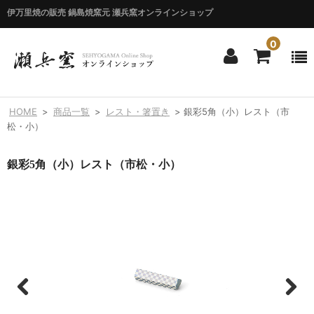
伊万里焼の販売 鍋島焼窯元 瀬兵窯オンラインショップ
0
ホーム
HOME
>
商品一覧
>
レスト・箸置き
>
銀彩5角（小）レスト（市
HOME
松・小）
商品一覧
銀彩5角（小）レスト（市松・小）
ITEM LIST
シリーズ別
BY SERIES
エマシリーズ
Emma
錦花唐草シリーズ