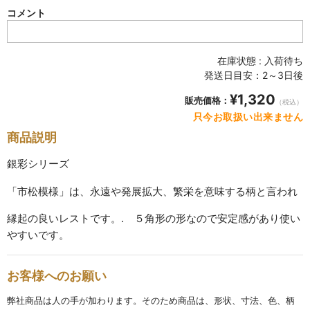
SABINEZU
コメント
花びらシリーズ
PETAL
在庫状態 : 入荷待ち
発送日目安：2～3日後
染錦葡萄シリーズ
¥1,320
販売価格：
SOMENISHIKI-GRAPES
（税込）
只今お取扱い出来ません
蔦小花シリーズ
商品説明
IVYFLORETS
銀彩シリーズ
ペンダントルーペ
「市松模様」は、永遠や発展拡大、繁栄を意味する柄と言われ
MAGNIFIER
縁起の良いレストです。. ５角形の形なので安定感があり使い
やすいです。
カテゴリ別
BY CATEGORY
お客様へのお願い
皿・プレート
弊社商品は人の手が加わります。そのため商品は、形状、寸法、色、柄
plate