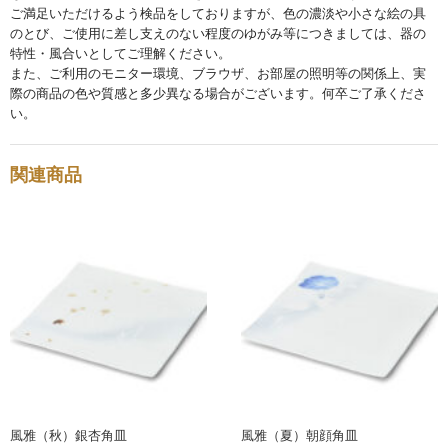
ご満足いただけるよう検品をしておりますが、色の濃淡や小さな絵の具
のとび、ご使用に差し支えのない程度のゆがみ等につきましては、器の
碗・鉢・ボール
特性・風合いとしてご理解ください。
bowl
また、ご利用のモニター環境、ブラウザ、お部屋の照明等の関係上、実
際の商品の色や質感と多少異なる場合がございます。何卒ご了承くださ
湯呑・コップ
い。
cup
関連商品
モーニングセット
morning set
レスト・箸置き
rest
アクセサリー
accessory
その他
others
風雅（秋）銀杏角皿
風雅（夏）朝顔角皿