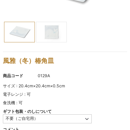
KINKAKARAKUSA
刷毛目シリーズ
HAKEME
銀彩シリーズ
SILVER
風雅（冬）椿角皿
デルフト伊万里シリーズ
DELFT IMARI
商品コード
0129A
風雅シリーズ
サイズ : 20.4cm×20.4cm×0.5cm
FUGA
電子レンジ : 可
食洗機 : 可
いちごシリーズ
STRAWBERRY
ギフト包装・のしについて
錆ネズシリーズ
コメント