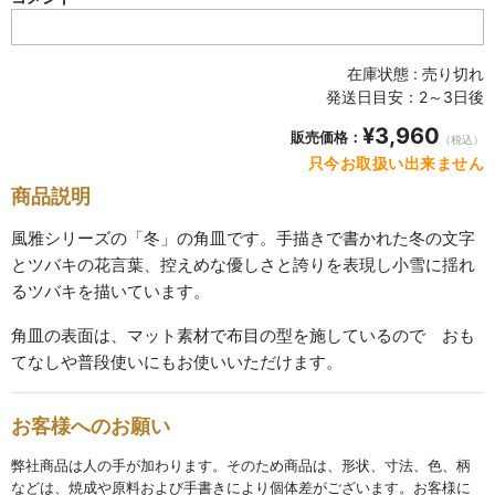
SABINEZU
花びらシリーズ
在庫状態 : 売り切れ
PETAL
発送日目安：2～3日後
¥3,960
染錦葡萄シリーズ
販売価格：
（税込）
只今お取扱い出来ません
SOMENISHIKI-GRAPES
商品説明
蔦小花シリーズ
風雅シリーズの「冬」の角皿です。手描きで書かれた冬の文字
IVYFLORETS
とツバキの花言葉、控えめな優しさと誇りを表現し小雪に揺れ
るツバキを描いています。
ペンダントルーペ
MAGNIFIER
角皿の表面は、マット素材で布目の型を施しているので おも
てなしや普段使いにもお使いいただけます。
カテゴリ別
BY CATEGORY
お客様へのお願い
皿・プレート
弊社商品は人の手が加わります。そのため商品は、形状、寸法、色、柄
plate
などは、焼成や原料および手書きにより個体差がございます。お客様に