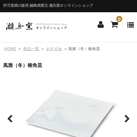
伊万里焼の販売 鍋島焼窯元 瀬兵窯オンラインショップ
0
ホーム
HOME
>
商品一覧
>
おすすめ
>
風雅（冬）椿角皿
HOME
風雅（冬）椿角皿
商品一覧
ITEM LIST
シリーズ別
BY SERIES
エマシリーズ
Emma
錦花唐草シリーズ