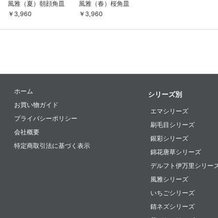
風雅（夏）朝顔角皿
風雅（春）桜角皿
￥3,960
￥3,960
ホーム
シリーズ別
お買い物ガイド
エマシリーズ
プライバシーポリシー
刷毛目シリーズ
会社概要
銀彩シリーズ
特定商取引法に基づく表示
錦花唐草シリーズ
デルフト伊万里シリー
風雅シリーズ
いちごシリーズ
錆ネズシリーズ