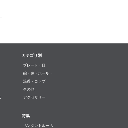
カテゴリ別
プレート・皿
碗・鉢・ボール・
湯呑・コップ
その他
ズ
アクセサリー
特集
ペンダントルーペ