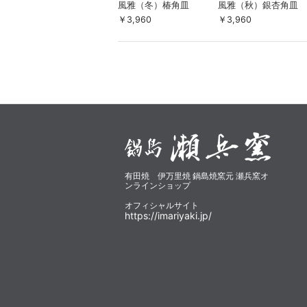
風雅（冬）椿角皿
風雅（秋）銀杏角皿
￥3,960
￥3,960
有田焼 伊万里焼 鍋島焼窯元 瀬兵窯オ
ンラインショップ
オフィシャルサイト
https://imariyaki.jp/