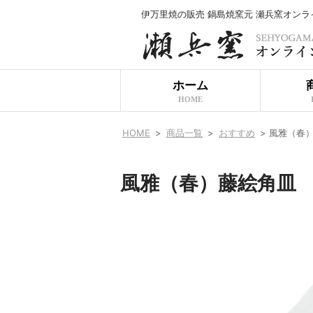
伊万里焼の販売 鍋島焼窯元 瀬兵窯オン
ホーム
HOME
HOME
>
商品一覧
>
おすすめ
>
風雅（春
風雅（春）藤絵角皿