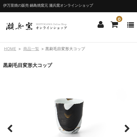
伊万里焼の販売 鍋島焼窯元 瀬兵窯オンラインショップ
0
ホーム
HOME
>
商品一覧
>
黒刷毛目変形大コップ
HOME
黒刷毛目変形大コップ
商品一覧
ITEM LIST
シリーズ別
BY SERIES
エマシリーズ
Emma
錦花唐草シリーズ