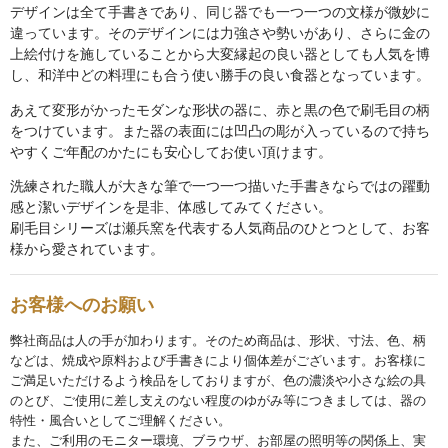
デザインは全て手書きであり、同じ器でも一つ一つの文様が微妙に
違っています。そのデザインには力強さや勢いがあり、さらに金の
碗・鉢・ボール
上絵付けを施していることから大変縁起の良い器としても人気を博
bowl
し、和洋中どの料理にも合う使い勝手の良い食器となっています。
湯呑・コップ
あえて変形がかったモダンな形状の器に、赤と黒の色で刷毛目の柄
をつけています。また器の表面には凹凸の彫が入っているので持ち
cup
やすくご年配のかたにも安心してお使い頂けます。
モーニングセット
洗練された職人が大きな筆で一つ一つ描いた手書きならではの躍動
morning set
感と潔いデザインを是非、体感してみてください。
刷毛目シリーズは瀬兵窯を代表する人気商品のひとつとして、お客
様から愛されています。
レスト・箸置き
rest
お客様へのお願い
アクセサリー
弊社商品は人の手が加わります。そのため商品は、形状、寸法、色、柄
accessory
などは、焼成や原料および手書きにより個体差がございます。お客様に
ご満足いただけるよう検品をしておりますが、色の濃淡や小さな絵の具
その他
のとび、ご使用に差し支えのない程度のゆがみ等につきましては、器の
特性・風合いとしてご理解ください。
others
また、ご利用のモニター環境、ブラウザ、お部屋の照明等の関係上、実