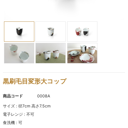
KINKAKARAKUSA
刷毛目シリーズ
HAKEME
銀彩シリーズ
SILVER
デルフト伊万里シリーズ
DELFT IMARI
黒刷毛目変形大コップ
風雅シリーズ
FUGA
商品コード
0008A
いちごシリーズ
サイズ : 径7cm 高さ7.5cm
STRAWBERRY
電子レンジ : 不可
錆ネズシリーズ
食洗機 : 可