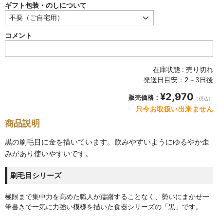
SABINEZU
ギフト包装・のしについて
花びらシリーズ
コメント
PETAL
染錦葡萄シリーズ
在庫状態 : 売り切れ
SOMENISHIKI-GRAPES
発送日目安：2～3日後
¥2,970
蔦小花シリーズ
販売価格：
（税込）
IVYFLORETS
只今お取扱い出来ません
商品説明
ペンダントルーペ
黒の刷毛目に金を描いています。飲みやすいようにゆるやか歪
MAGNIFIER
みがあり使いやすいです。
カテゴリ別
刷毛目シリーズ
BY CATEGORY
極限まで集中力を高めた職人が躊躇することなく、勢いにまかせ一
皿・プレート
筆書きで一気に力強い模様を描いた食器シリーズの「黒」です。
plate