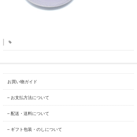
KINKAKARAKUSA
刷毛目シリーズ
HAKEME
銀彩シリーズ
SILVER
デルフト伊万里シリーズ
DELFT IMARI
お買い物ガイド
風雅シリーズ
FUGA
– お支払方法について
いちごシリーズ
– 配送・送料について
STRAWBERRY
– ギフト包装・のしについて
錆ネズシリーズ