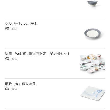
碗・鉢・ボール
bowl
シルバー16.5cm平皿
湯呑・コップ
¥0
（税込）
cup
モーニングセット
morning set
福箱 Web窯元窯元市限定 猫の器セット
¥0
（税込）
レスト・箸置き
rest
アクセサリー
風雅（春）藤絵角皿
accessory
¥0
（税込）
その他
others