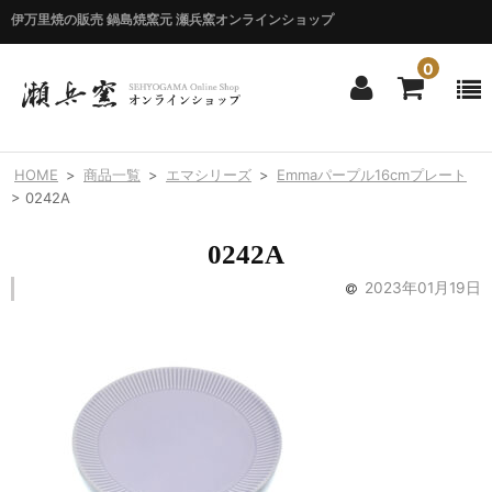
伊万里焼の販売 鍋島焼窯元 瀬兵窯オンラインショップ
0
ホーム
HOME
>
商品一覧
>
エマシリーズ
>
Emmaパープル16cmプレート
HOME
>
0242A
商品一覧
0242A
ITEM LIST
2023年01月19日
シリーズ別
BY SERIES
エマシリーズ
Emma
錦花唐草シリーズ