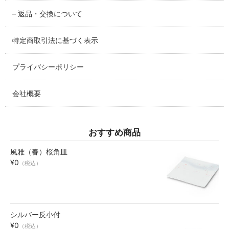
SABINEZU
– 返品・交換について
花びらシリーズ
PETAL
特定商取引法に基づく表示
染錦葡萄シリーズ
プライバシーポリシー
SOMENISHIKI-GRAPES
会社概要
蔦小花シリーズ
IVYFLORETS
おすすめ商品
ペンダントルーペ
MAGNIFIER
風雅（春）桜角皿
¥0
（税込）
カテゴリ別
BY CATEGORY
皿・プレート
シルバー反小付
plate
¥0
（税込）