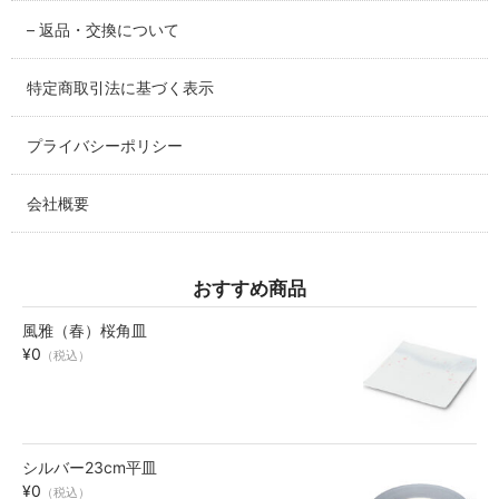
SABINEZU
– 返品・交換について
花びらシリーズ
PETAL
特定商取引法に基づく表示
染錦葡萄シリーズ
プライバシーポリシー
SOMENISHIKI-GRAPES
会社概要
蔦小花シリーズ
IVYFLORETS
おすすめ商品
ペンダントルーペ
MAGNIFIER
風雅（春）桜角皿
¥0
（税込）
カテゴリ別
BY CATEGORY
皿・プレート
シルバー23cm平皿
plate
¥0
（税込）