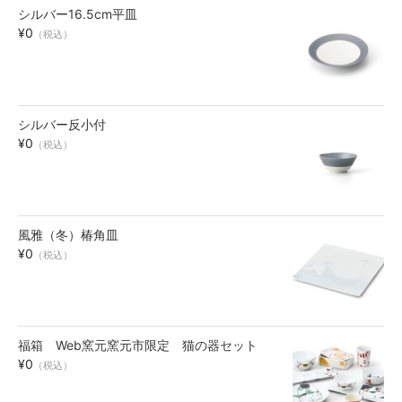
シルバー16.5cm平皿
お買い物ガイド
¥0
（税込）
SHOPPING GUIDE
シルバー反小付
¥0
（税込）
風雅（冬）椿角皿
¥0
（税込）
福箱 Web窯元窯元市限定 猫の器セット
¥0
（税込）