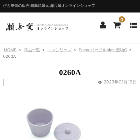
伊万里焼の販売 鍋島焼窯元 瀬兵窯オンラインショップ
0
ホーム
HOME
>
商品一覧
>
エマシリーズ
>
Emmaパープルblast蓋物C
>
HOME
0260A
商品一覧
0260A
ITEM LIST
2023年01月19日
シリーズ別
BY SERIES
エマシリーズ
Emma
錦花唐草シリーズ