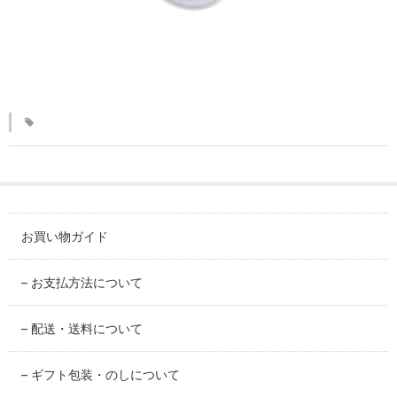
KINKAKARAKUSA
刷毛目シリーズ
HAKEME
銀彩シリーズ
SILVER
デルフト伊万里シリーズ
DELFT IMARI
お買い物ガイド
風雅シリーズ
FUGA
– お支払方法について
いちごシリーズ
– 配送・送料について
STRAWBERRY
– ギフト包装・のしについて
錆ネズシリーズ