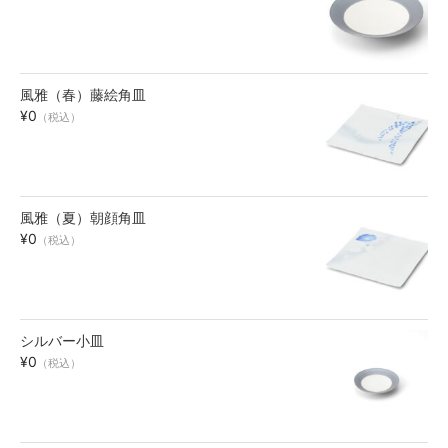
碗・鉢・ボール
bowl
風雅（春）藤絵角皿
湯呑・コップ
¥0
（税込）
cup
モーニングセット
morning set
風雅（夏）朝顔角皿
¥0
（税込）
レスト・箸置き
rest
アクセサリー
シルバー小皿
accessory
¥0
（税込）
その他
others