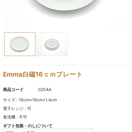
KINKAKARAKUSA
刷毛目シリーズ
HAKEME
銀彩シリーズ
SILVER
デルフト伊万里シリーズ
DELFT IMARI
Emma白磁16ｃｍプレート
風雅シリーズ
商品コード
0254A
FUGA
サイズ : 16cm×16cm×1.4cm
いちごシリーズ
電子レンジ : 可
STRAWBERRY
食洗機 : 不可
ギフト包装・のしについて
錆ネズシリーズ