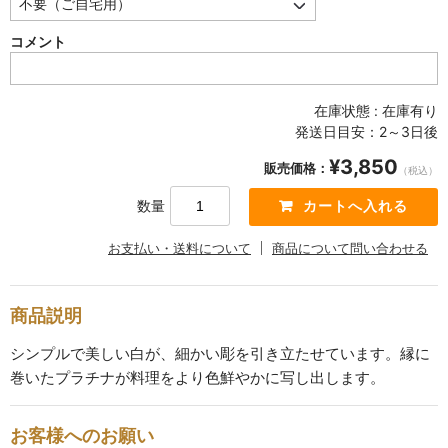
SABINEZU
コメント
花びらシリーズ
PETAL
在庫状態 : 在庫有り
染錦葡萄シリーズ
発送日目安：2～3日後
SOMENISHIKI-GRAPES
¥3,850
販売価格：
（税込）
蔦小花シリーズ
数量
IVYFLORETS
お支払い・送料について
商品について問い合わせる
ペンダントルーペ
MAGNIFIER
商品説明
カテゴリ別
シンプルで美しい白が、細かい彫を引き立たせています。縁に
BY CATEGORY
巻いたプラチナが料理をより色鮮やかに写し出します。
皿・プレート
お客様へのお願い
plate