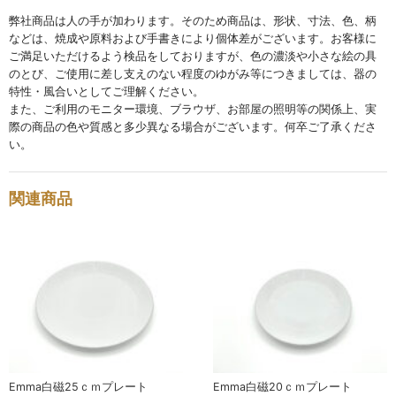
弊社商品は人の手が加わります。そのため商品は、形状、寸法、色、柄
碗・鉢・ボール
などは、焼成や原料および手書きにより個体差がございます。お客様に
bowl
ご満足いただけるよう検品をしておりますが、色の濃淡や小さな絵の具
のとび、ご使用に差し支えのない程度のゆがみ等につきましては、器の
特性・風合いとしてご理解ください。
湯呑・コップ
また、ご利用のモニター環境、ブラウザ、お部屋の照明等の関係上、実
cup
際の商品の色や質感と多少異なる場合がございます。何卒ご了承くださ
い。
モーニングセット
morning set
関連商品
レスト・箸置き
rest
アクセサリー
accessory
その他
others
Emma白磁25ｃｍプレート
Emma白磁20ｃｍプレート