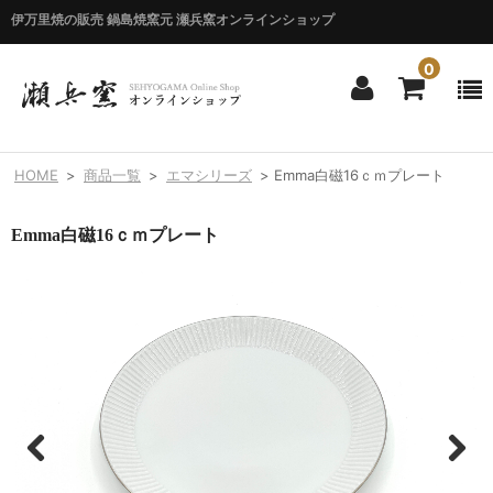
伊万里焼の販売 鍋島焼窯元 瀬兵窯オンラインショップ
0
ホーム
HOME
>
商品一覧
>
エマシリーズ
>
Emma白磁16ｃｍプレート
HOME
Emma白磁16ｃｍプレート
商品一覧
ITEM LIST
シリーズ別
BY SERIES
エマシリーズ
Emma
錦花唐草シリーズ