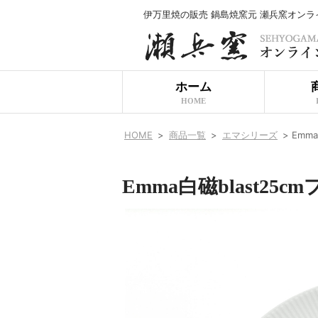
伊万里焼の販売 鍋島焼窯元 瀬兵窯オン
ホーム
HOME
HOME
>
商品一覧
>
エマシリーズ
>
Emm
Emma白磁blast25c