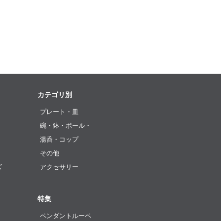
カテゴリ別
プレート・皿
碗・鉢・ボール・
湯呑・コップ
その他
ズ
アクセサリー
特集
ペンダントルーペ