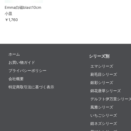
Emma白磁blast10cm
小皿
￥1,760
ホーム
シリーズ別
お買い物ガイド
エマシリーズ
プライバシーポリシー
刷毛目シリーズ
会社概要
銀彩シリーズ
特定商取引法に基づく表示
錦花唐草シリーズ
デルフト伊万里シリー
風雅シリーズ
いちごシリーズ
錆ネズシリーズ