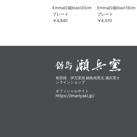
Emma白磁blast20cm
Emma白磁blast16cm
プレート
プレート
￥4,840
￥4,070
有田焼 伊万里焼 鍋島焼窯元 瀬兵窯オ
ンラインショップ
オフィシャルサイト
https://imariyaki.jp/