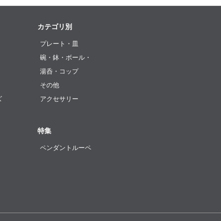
カテゴリ別
プレート・皿
碗・鉢・ボール・
湯呑・コップ
その他
ズ
アクセサリー
特集
ペンダントルーペ