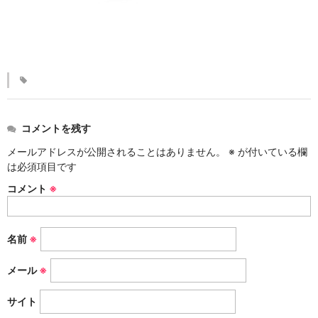
KINKAKARAKUSA
刷毛目シリーズ
HAKEME
銀彩シリーズ
SILVER
コメントを残す
デルフト伊万里シリーズ
メールアドレスが公開されることはありません。
※
が付いている欄
は必須項目です
DELFT IMARI
コメント
※
風雅シリーズ
FUGA
名前
※
いちごシリーズ
STRAWBERRY
メール
※
サイト
錆ネズシリーズ