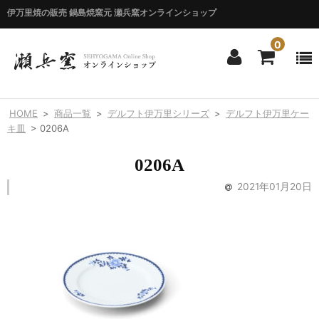
伊万里焼の販売 鍋島焼窯元 瀬兵窯オンラインショップ
0
ホーム
HOME
>
商品一覧
>
デルフト伊万里シリーズ
>
デルフト伊万里ケー
HOME
キ皿
>
0206A
商品一覧
0206A
ITEM LIST
2021年01月20日
シリーズ別
BY SERIES
エマシリーズ
Emma
錦花唐草シリーズ