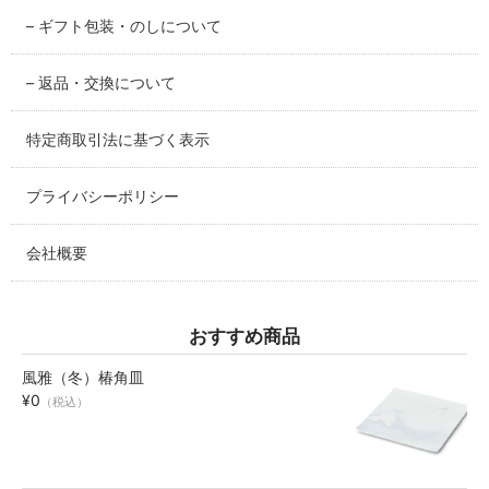
– ギフト包装・のしについて
碗・鉢・ボール
bowl
– 返品・交換について
湯呑・コップ
特定商取引法に基づく表示
cup
プライバシーポリシー
モーニングセット
morning set
会社概要
レスト・箸置き
rest
おすすめ商品
アクセサリー
風雅（冬）椿角皿
accessory
¥0
（税込）
その他
others