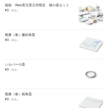
福箱 Web窯元窯元市限定 猫の器セット
お買い物ガイド
¥0
（税込）
SHOPPING GUIDE
風雅（春）藤絵角皿
¥0
（税込）
シルバー小皿
¥0
（税込）
風雅（春）桜角皿
¥0
（税込）