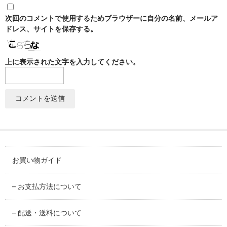
SABINEZU
次回のコメントで使用するためブラウザーに自分の名前、メールア
花びらシリーズ
ドレス、サイトを保存する。
PETAL
上に表示された文字を入力してください。
染錦葡萄シリーズ
SOMENISHIKI-GRAPES
蔦小花シリーズ
IVYFLORETS
ペンダントルーペ
MAGNIFIER
お買い物ガイド
カテゴリ別
BY CATEGORY
– お支払方法について
皿・プレート
– 配送・送料について
plate