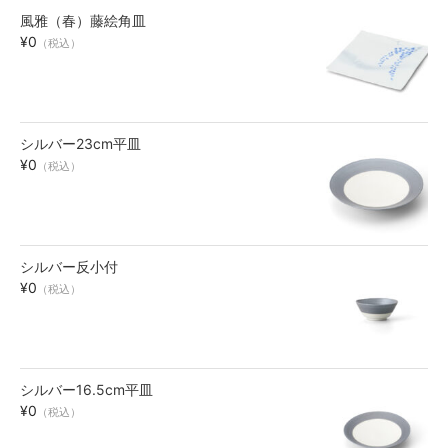
風雅（春）藤絵角皿
お買い物ガイド
¥0
（税込）
SHOPPING GUIDE
シルバー23cm平皿
¥0
（税込）
シルバー反小付
¥0
（税込）
シルバー16.5cm平皿
¥0
（税込）