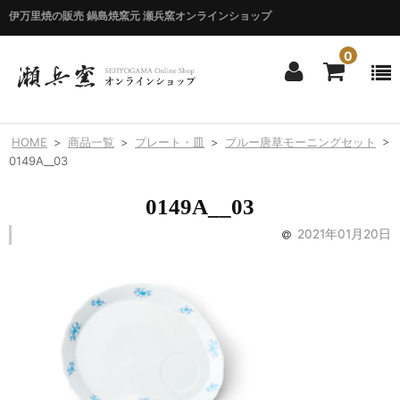
伊万里焼の販売 鍋島焼窯元 瀬兵窯オンラインショップ
0
ホーム
HOME
>
商品一覧
>
プレート・皿
>
ブルー唐草モーニングセット
>
HOME
0149A__03
商品一覧
0149A__03
ITEM LIST
2021年01月20日
シリーズ別
BY SERIES
エマシリーズ
Emma
錦花唐草シリーズ