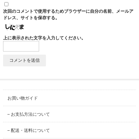
SABINEZU
次回のコメントで使用するためブラウザーに自分の名前、メールア
花びらシリーズ
ドレス、サイトを保存する。
PETAL
上に表示された文字を入力してください。
染錦葡萄シリーズ
SOMENISHIKI-GRAPES
蔦小花シリーズ
IVYFLORETS
ペンダントルーペ
MAGNIFIER
お買い物ガイド
カテゴリ別
BY CATEGORY
– お支払方法について
皿・プレート
– 配送・送料について
plate