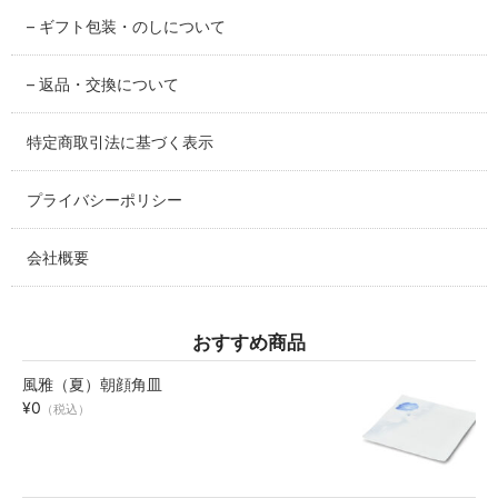
– ギフト包装・のしについて
碗・鉢・ボール
bowl
– 返品・交換について
湯呑・コップ
特定商取引法に基づく表示
cup
プライバシーポリシー
モーニングセット
morning set
会社概要
レスト・箸置き
rest
おすすめ商品
アクセサリー
風雅（夏）朝顔角皿
accessory
¥0
（税込）
その他
others