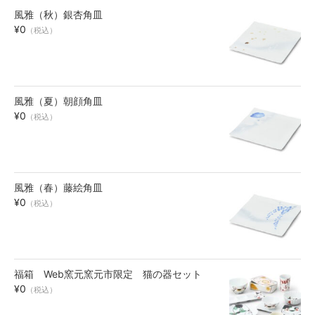
風雅（秋）銀杏角皿
お買い物ガイド
¥0
（税込）
SHOPPING GUIDE
風雅（夏）朝顔角皿
¥0
（税込）
風雅（春）藤絵角皿
¥0
（税込）
福箱 Web窯元窯元市限定 猫の器セット
¥0
（税込）