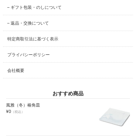
– ギフト包装・のしについて
碗・鉢・ボール
bowl
– 返品・交換について
湯呑・コップ
特定商取引法に基づく表示
cup
プライバシーポリシー
モーニングセット
morning set
会社概要
レスト・箸置き
rest
おすすめ商品
アクセサリー
風雅（冬）椿角皿
accessory
¥0
（税込）
その他
others