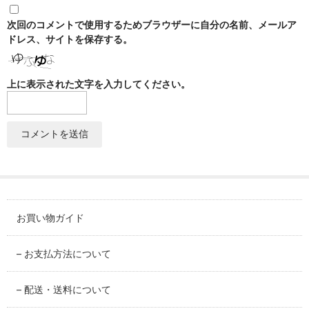
SABINEZU
次回のコメントで使用するためブラウザーに自分の名前、メールア
花びらシリーズ
ドレス、サイトを保存する。
PETAL
上に表示された文字を入力してください。
染錦葡萄シリーズ
SOMENISHIKI-GRAPES
蔦小花シリーズ
IVYFLORETS
ペンダントルーペ
MAGNIFIER
お買い物ガイド
カテゴリ別
BY CATEGORY
– お支払方法について
皿・プレート
– 配送・送料について
plate