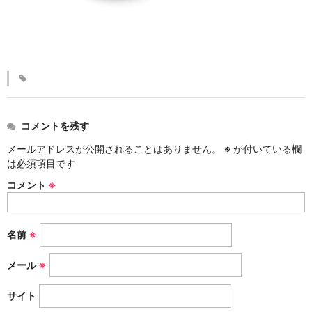
KINKAKARAKUSA
刷毛目シリーズ
HAKEME
銀彩シリーズ
SILVER
コメントを残す
デルフト伊万里シリーズ
メールアドレスが公開されることはありません。
※
が付いている欄
は必須項目です
DELFT IMARI
コメント
※
風雅シリーズ
FUGA
名前
※
いちごシリーズ
STRAWBERRY
メール
※
サイト
錆ネズシリーズ