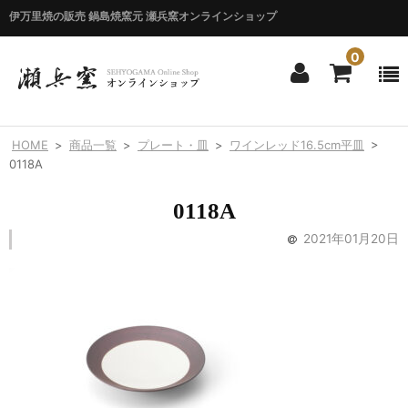
伊万里焼の販売 鍋島焼窯元 瀬兵窯オンラインショップ
0
ホーム
HOME
>
商品一覧
>
プレート・皿
>
ワインレッド16.5cm平皿
>
HOME
0118A
商品一覧
0118A
ITEM LIST
2021年01月20日
シリーズ別
BY SERIES
エマシリーズ
Emma
錦花唐草シリーズ