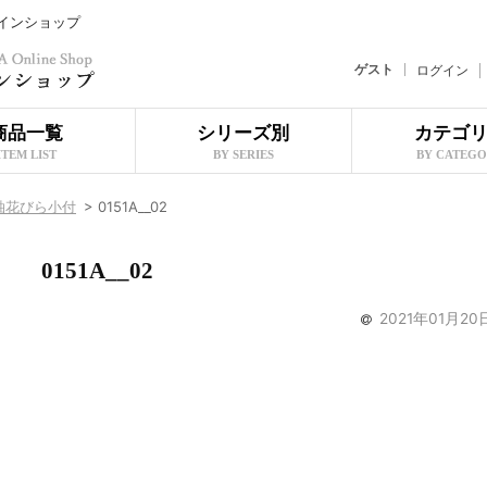
ラインショップ
ゲスト
ログイン
商品一覧
シリーズ別
カテゴ
ITEM LIST
BY SERIES
BY CATEG
釉花びら小付
>
0151A__02
0151A__02
2021年01月20