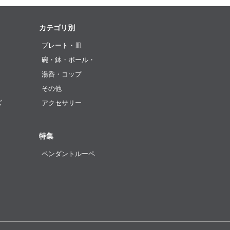
カテゴリ別
プレート・皿
碗・鉢・ボール・
湯呑・コップ
その他
ズ
アクセサリー
特集
ペンダントルーペ