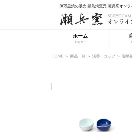
伊万里焼の販売 鍋島焼窯元 瀬兵窯オン
ホーム
HOME
HOME
>
商品一覧
>
湯呑・コップ
>
瑠璃