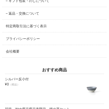
– ギフト包装・のしについて
碗・鉢・ボール
– 返品・交換について
bowl
特定商取引法に基づく表示
湯呑・コップ
cup
プライバシーポリシー
モーニングセット
morning set
会社概要
レスト・箸置き
rest
おすすめ商品
シルバー反小付
アクセサリー
¥0
（税込）
accessory
その他
others
福箱 Web窯元窯元市限定 猫の器セット