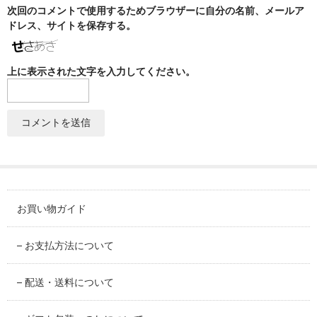
SABINEZU
次回のコメントで使用するためブラウザーに自分の名前、メールア
ドレス、サイトを保存する。
花びらシリーズ
PETAL
上に表示された文字を入力してください。
染錦葡萄シリーズ
SOMENISHIKI-GRAPES
蔦小花シリーズ
IVYFLORETS
ペンダントルーペ
MAGNIFIER
お買い物ガイド
カテゴリ別
– お支払方法について
BY CATEGORY
– 配送・送料について
皿・プレート
plate