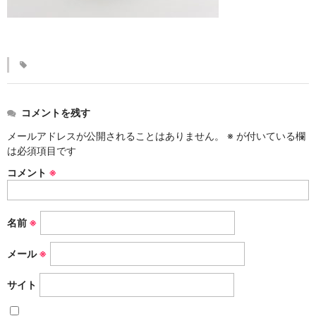
KINKAKARAKUSA
刷毛目シリーズ
HAKEME
銀彩シリーズ
コメントを残す
SILVER
メールアドレスが公開されることはありません。
※
が付いている欄
デルフト伊万里シリーズ
は必須項目です
DELFT IMARI
コメント
※
風雅シリーズ
FUGA
名前
※
いちごシリーズ
メール
※
STRAWBERRY
サイト
錆ネズシリーズ