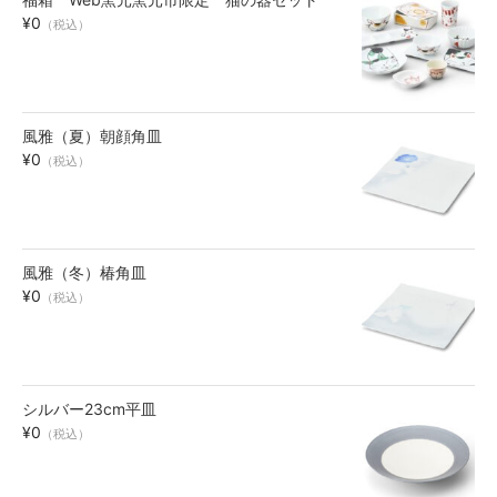
¥0
お買い物ガイド
（税込）
SHOPPING GUIDE
風雅（夏）朝顔角皿
¥0
（税込）
風雅（冬）椿角皿
¥0
（税込）
シルバー23cm平皿
¥0
（税込）