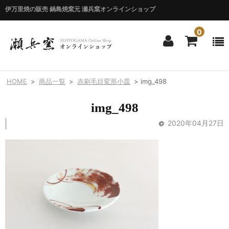
伊万里焼の販売 鍋島焼窯元 瀬兵窯オンラインショップ
0
ホーム
HOME
>
商品一覧
>
赤刷毛目変形小皿
>
img_498
HOME
img_498
商品一覧
2020年04月27日
ITEM LIST
シリーズ別
BY SERIES
エマシリーズ
Emma
錦花唐草シリーズ