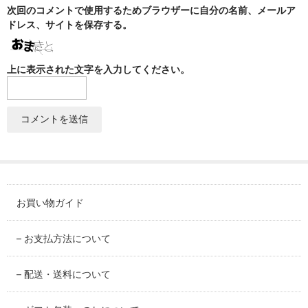
SABINEZU
次回のコメントで使用するためブラウザーに自分の名前、メールア
ドレス、サイトを保存する。
花びらシリーズ
PETAL
上に表示された文字を入力してください。
染錦葡萄シリーズ
SOMENISHIKI-GRAPES
蔦小花シリーズ
IVYFLORETS
ペンダントルーペ
MAGNIFIER
お買い物ガイド
カテゴリ別
– お支払方法について
BY CATEGORY
– 配送・送料について
皿・プレート
plate