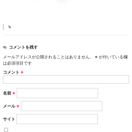
KINKAKARAKUSA
刷毛目シリーズ
HAKEME
銀彩シリーズ
コメントを残す
SILVER
メールアドレスが公開されることはありません。
※
が付いている欄
デルフト伊万里シリーズ
は必須項目です
DELFT IMARI
コメント
※
風雅シリーズ
FUGA
名前
※
いちごシリーズ
メール
※
STRAWBERRY
サイト
錆ネズシリーズ