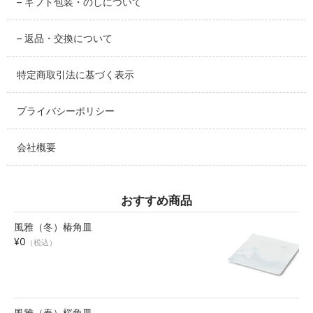
– ギフト包装・のしについて
碗・鉢・ボール
– 返品・交換について
bowl
特定商取引法に基づく表示
湯呑・コップ
cup
プライバシーポリシー
モーニングセット
morning set
会社概要
レスト・箸置き
rest
おすすめ商品
風雅（冬）椿角皿
アクセサリー
¥0
（税込）
accessory
その他
others
風雅（春）桜角皿