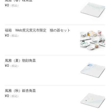
¥0
お買い物ガイド
（税込）
SHOPPING GUIDE
福箱 Web窯元窯元市限定 猫の器セット
¥0
（税込）
風雅（夏）朝顔角皿
¥0
（税込）
風雅（秋）銀杏角皿
¥0
（税込）