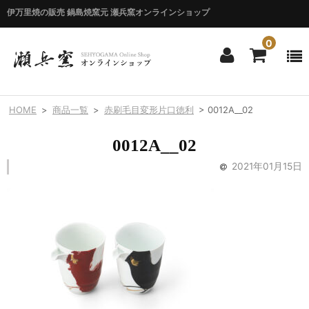
伊万里焼の販売 鍋島焼窯元 瀬兵窯オンラインショップ
0
ホーム
HOME
>
商品一覧
>
赤刷毛目変形片口徳利
>
0012A__02
HOME
0012A__02
商品一覧
2021年01月15日
ITEM LIST
シリーズ別
BY SERIES
エマシリーズ
Emma
錦花唐草シリーズ