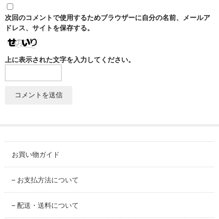
SABINEZU
次回のコメントで使用するためブラウザーに自分の名前、メールア
花びらシリーズ
ドレス、サイトを保存する。
PETAL
上に表示された文字を入力してください。
染錦葡萄シリーズ
SOMENISHIKI-GRAPES
蔦小花シリーズ
IVYFLORETS
ペンダントルーペ
MAGNIFIER
お買い物ガイド
カテゴリ別
BY CATEGORY
– お支払方法について
皿・プレート
– 配送・送料について
plate