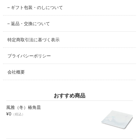
– ギフト包装・のしについて
碗・鉢・ボール
bowl
– 返品・交換について
湯呑・コップ
特定商取引法に基づく表示
cup
プライバシーポリシー
モーニングセット
morning set
会社概要
レスト・箸置き
rest
おすすめ商品
アクセサリー
風雅（冬）椿角皿
accessory
¥0
（税込）
その他
others