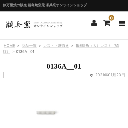
伊万里焼の販売 鍋島焼窯元 瀬兵窯オンラインショップ
0
ホーム
HOME
>
商品一覧
>
レスト・箸置き
>
銀彩5角（大）レスト（鱗
HOME
紋）
>
0136A__01
商品一覧
0136A__01
ITEM LIST
2021年01月20日
シリーズ別
BY SERIES
エマシリーズ
Emma
錦花唐草シリーズ