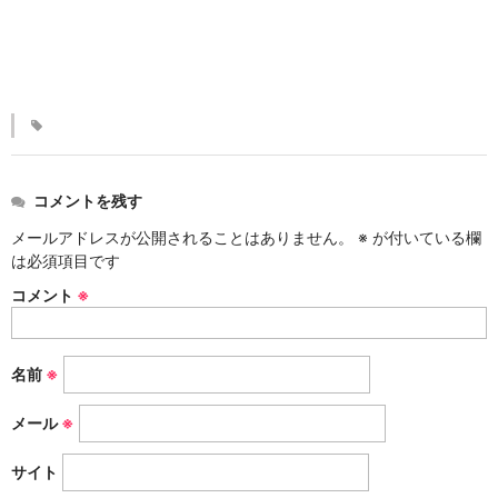
KINKAKARAKUSA
刷毛目シリーズ
HAKEME
銀彩シリーズ
SILVER
コメントを残す
デルフト伊万里シリーズ
メールアドレスが公開されることはありません。
※
が付いている欄
は必須項目です
DELFT IMARI
コメント
※
風雅シリーズ
FUGA
名前
※
いちごシリーズ
STRAWBERRY
メール
※
サイト
錆ネズシリーズ