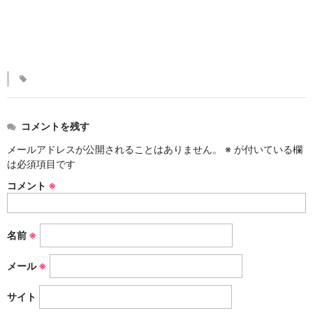
KINKAKARAKUSA
刷毛目シリーズ
HAKEME
銀彩シリーズ
SILVER
コメントを残す
デルフト伊万里シリーズ
メールアドレスが公開されることはありません。
※
が付いている欄
は必須項目です
DELFT IMARI
コメント
※
風雅シリーズ
FUGA
名前
※
いちごシリーズ
STRAWBERRY
メール
※
サイト
錆ネズシリーズ