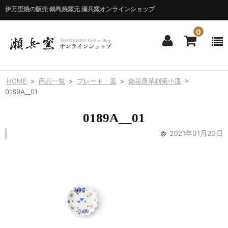
伊万里焼の販売 鍋島焼窯元 瀬兵窯オンラインショップ
0
ホーム
HOME
>
商品一覧
>
プレート・皿
>
錦花唐草剣菊小皿
>
HOME
0189A__01
商品一覧
0189A__01
ITEM LIST
2021年01月20日
シリーズ別
BY SERIES
エマシリーズ
Emma
錦花唐草シリーズ