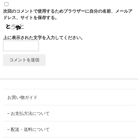
SABINEZU
次回のコメントで使用するためブラウザーに自分の名前、メールア
花びらシリーズ
ドレス、サイトを保存する。
PETAL
上に表示された文字を入力してください。
染錦葡萄シリーズ
SOMENISHIKI-GRAPES
蔦小花シリーズ
IVYFLORETS
ペンダントルーペ
MAGNIFIER
お買い物ガイド
カテゴリ別
BY CATEGORY
– お支払方法について
皿・プレート
– 配送・送料について
plate