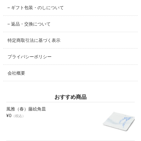
– ギフト包装・のしについて
碗・鉢・ボール
bowl
– 返品・交換について
湯呑・コップ
特定商取引法に基づく表示
cup
プライバシーポリシー
モーニングセット
morning set
会社概要
レスト・箸置き
rest
おすすめ商品
アクセサリー
風雅（春）藤絵角皿
accessory
¥0
（税込）
その他
others