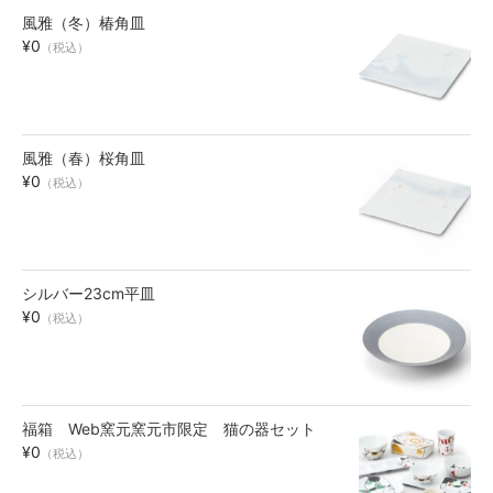
風雅（冬）椿角皿
お買い物ガイド
¥0
（税込）
SHOPPING GUIDE
風雅（春）桜角皿
¥0
（税込）
シルバー23cm平皿
¥0
（税込）
福箱 Web窯元窯元市限定 猫の器セット
¥0
（税込）