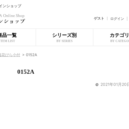
ラインショップ
ゲスト
ログイン
商品一覧
シリーズ別
カテゴ
ITEM LIST
BY SERIES
BY CATEG
磁花びら小付
>
0152A
0152A
2021年01月20