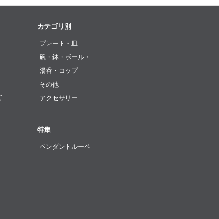
カテゴリ別
プレート・皿
碗・鉢・ボール・
湯呑・コップ
その他
ズ
アクセサリー
特集
ペンダントルーペ