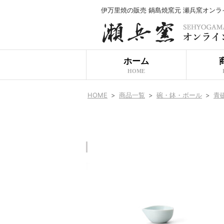
伊万里焼の販売 鍋島焼窯元 瀬兵窯オン
ホーム
HOME
HOME
>
商品一覧
>
碗・鉢・ボール
>
青