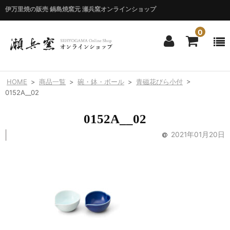
伊万里焼の販売 鍋島焼窯元 瀬兵窯オンラインショップ
0
ホーム
HOME
>
商品一覧
>
碗・鉢・ボール
>
青磁花びら小付
>
HOME
0152A__02
商品一覧
0152A__02
ITEM LIST
2021年01月20日
シリーズ別
BY SERIES
エマシリーズ
Emma
錦花唐草シリーズ