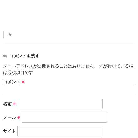
KINKAKARAKUSA
刷毛目シリーズ
HAKEME
銀彩シリーズ
SILVER
コメントを残す
デルフト伊万里シリーズ
メールアドレスが公開されることはありません。
※
が付いている欄
は必須項目です
DELFT IMARI
コメント
※
風雅シリーズ
FUGA
名前
※
いちごシリーズ
STRAWBERRY
メール
※
サイト
錆ネズシリーズ