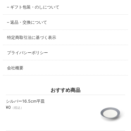
– ギフト包装・のしについて
碗・鉢・ボール
bowl
– 返品・交換について
湯呑・コップ
特定商取引法に基づく表示
cup
プライバシーポリシー
モーニングセット
morning set
会社概要
レスト・箸置き
rest
おすすめ商品
アクセサリー
シルバー16.5cm平皿
accessory
¥0
（税込）
その他
others