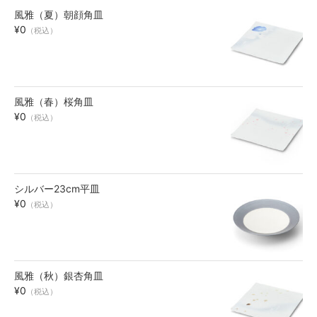
風雅（夏）朝顔角皿
お買い物ガイド
¥0
（税込）
SHOPPING GUIDE
風雅（春）桜角皿
¥0
（税込）
シルバー23cm平皿
¥0
（税込）
風雅（秋）銀杏角皿
¥0
（税込）