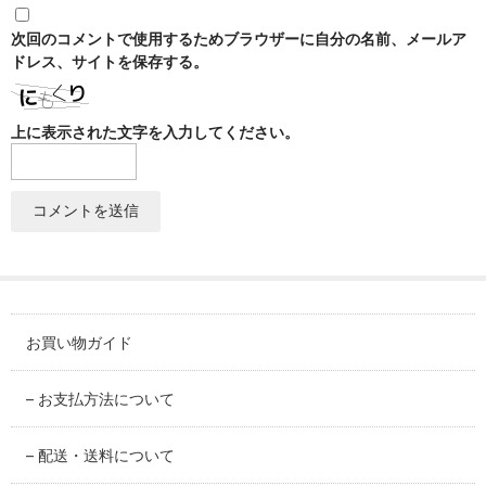
SABINEZU
次回のコメントで使用するためブラウザーに自分の名前、メールア
花びらシリーズ
ドレス、サイトを保存する。
PETAL
上に表示された文字を入力してください。
染錦葡萄シリーズ
SOMENISHIKI-GRAPES
蔦小花シリーズ
IVYFLORETS
ペンダントルーペ
MAGNIFIER
お買い物ガイド
カテゴリ別
BY CATEGORY
– お支払方法について
皿・プレート
– 配送・送料について
plate