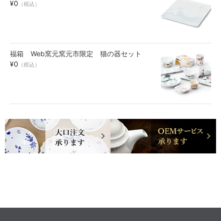
¥0
（税込）
福箱 Web窯元窯元市限定 猫の器セット
¥0
（税込）