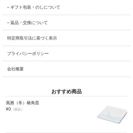
– ギフト包装・のしについて
碗・鉢・ボール
bowl
– 返品・交換について
湯呑・コップ
特定商取引法に基づく表示
cup
プライバシーポリシー
モーニングセット
morning set
会社概要
レスト・箸置き
rest
おすすめ商品
アクセサリー
風雅（冬）椿角皿
accessory
¥0
（税込）
その他
others