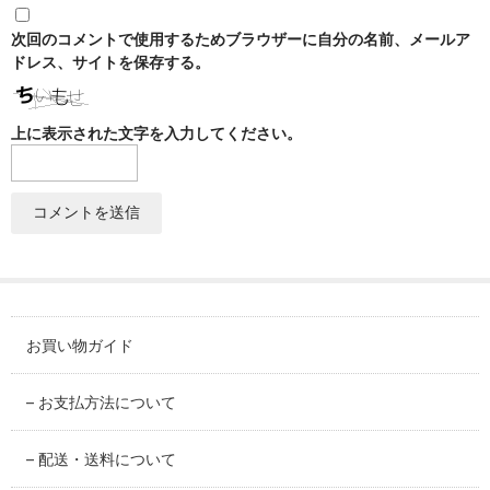
SABINEZU
次回のコメントで使用するためブラウザーに自分の名前、メールア
花びらシリーズ
ドレス、サイトを保存する。
PETAL
上に表示された文字を入力してください。
染錦葡萄シリーズ
SOMENISHIKI-GRAPES
蔦小花シリーズ
IVYFLORETS
ペンダントルーペ
MAGNIFIER
お買い物ガイド
カテゴリ別
BY CATEGORY
– お支払方法について
皿・プレート
– 配送・送料について
plate