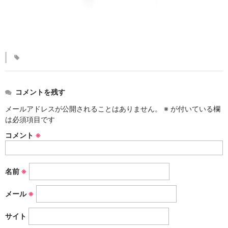
KINKAKARAKUSA
刷毛目シリーズ
HAKEME
銀彩シリーズ
SILVER
コメントを残す
デルフト伊万里シリーズ
メールアドレスが公開されることはありません。
※
が付いている欄
は必須項目です
DELFT IMARI
コメント
※
風雅シリーズ
FUGA
名前
※
いちごシリーズ
STRAWBERRY
メール
※
サイト
錆ネズシリーズ