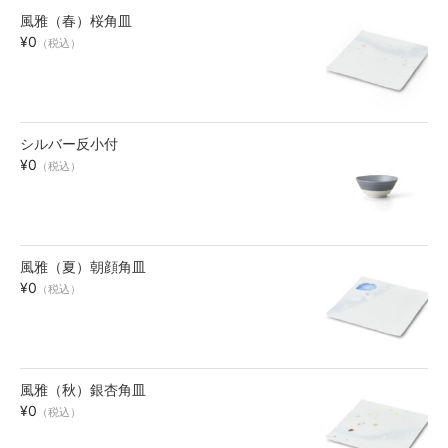
風雅（春）桜角皿
お買い物ガイド
¥0
（税込）
SHOPPING GUIDE
シルバー反小付
¥0
（税込）
風雅（夏）朝顔角皿
¥0
（税込）
風雅（秋）銀杏角皿
¥0
（税込）