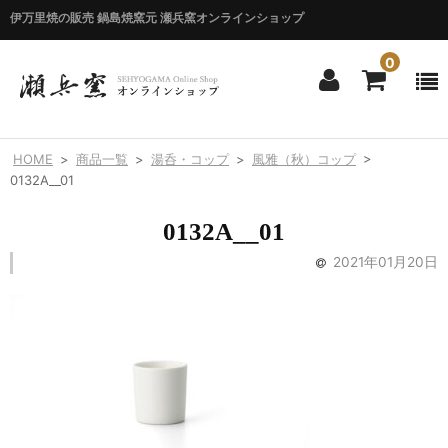
伊万里焼の販売 鍋島焼窯元 瀬兵窯オンラインショップ
0
ホーム
HOME
>
商品一覧
>
湯呑・コップ
>
風雅（秋）コップ
>
HOME
0132A__01
商品一覧
0132A__01
ITEM LIST
2021年01月20日
シリーズ別
BY SERIES
エマシリーズ
Emma
錦花唐草シリーズ