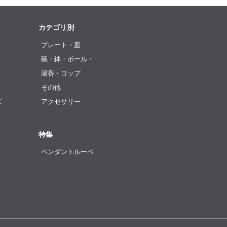
カテゴリ別
プレート・皿
碗・鉢・ボール・
湯呑・コップ
その他
ズ
アクセサリー
特集
ペンダントルーペ