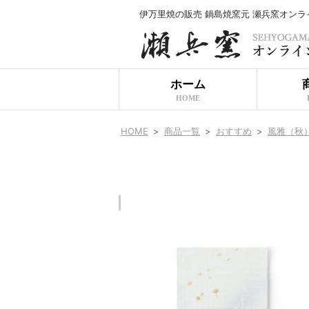
伊万里焼の販売 鍋島焼窯元 瀬兵窯オン
ホーム
HOME
HOME
>
商品一覧
>
おすすめ
>
風雅（秋