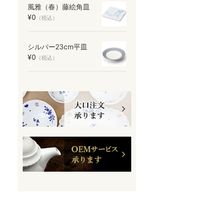
風雅（春）藤絵角皿
¥0
（税込）
シルバー23cm平皿
¥0
（税込）