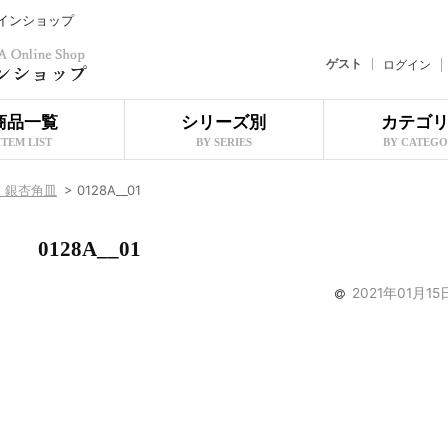
ラインショップ
ゲスト
ログイン
商品一覧
シリーズ別
カテゴ
ITEM LIST
BY SERIES
BY CATEG
）銀杏角皿
>
0128A__01
0128A__01
2021年01月15