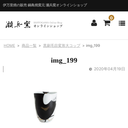
伊万里焼の販売 鍋島焼窯元 瀬兵窯オンラインショップ
0
ホーム
HOME
>
商品一覧
>
黒刷毛目変形大コップ
>
img_199
HOME
img_199
商品一覧
2020年04月19日
ITEM LIST
シリーズ別
BY SERIES
エマシリーズ
Emma
錦花唐草シリーズ