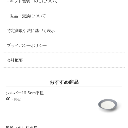
– ギフト包装・のしについて
碗・鉢・ボール
– 返品・交換について
bowl
特定商取引法に基づく表示
湯呑・コップ
cup
プライバシーポリシー
モーニングセット
morning set
会社概要
レスト・箸置き
rest
おすすめ商品
シルバー16.5cm平皿
アクセサリー
¥0
（税込）
accessory
その他
others
風雅（冬）椿角皿