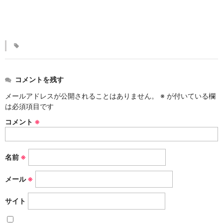
KINKAKARAKUSA
刷毛目シリーズ
HAKEME
銀彩シリーズ
コメントを残す
SILVER
メールアドレスが公開されることはありません。
※
が付いている欄
デルフト伊万里シリーズ
は必須項目です
DELFT IMARI
コメント
※
風雅シリーズ
FUGA
名前
※
いちごシリーズ
メール
※
STRAWBERRY
サイト
錆ネズシリーズ