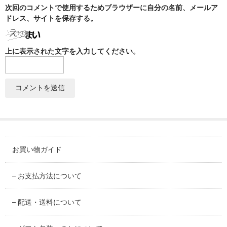
SABINEZU
次回のコメントで使用するためブラウザーに自分の名前、メールア
ドレス、サイトを保存する。
花びらシリーズ
PETAL
上に表示された文字を入力してください。
染錦葡萄シリーズ
SOMENISHIKI-GRAPES
蔦小花シリーズ
IVYFLORETS
ペンダントルーペ
MAGNIFIER
お買い物ガイド
カテゴリ別
– お支払方法について
BY CATEGORY
– 配送・送料について
皿・プレート
plate