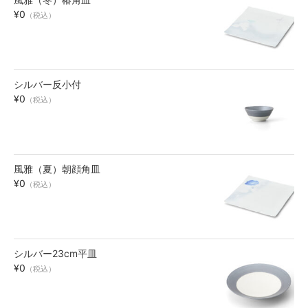
¥0
お買い物ガイド
（税込）
SHOPPING GUIDE
シルバー反小付
¥0
（税込）
風雅（夏）朝顔角皿
¥0
（税込）
シルバー23cm平皿
¥0
（税込）