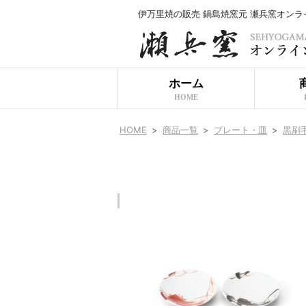
伊万里焼の販売 鍋島焼窯元 瀬兵窯オン
ホーム
HOME
HOME
>
商品一覧
>
プレート・皿
>
黒刷