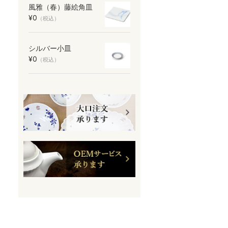
風雅（春）藤絵角皿
¥0
（税込）
シルバー小皿
¥0
（税込）