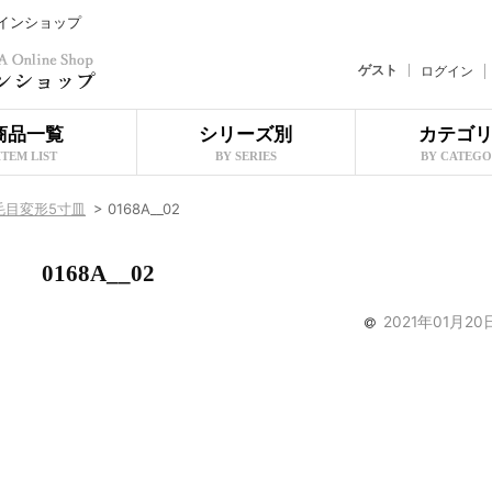
ラインショップ
ゲスト
ログイン
商品一覧
シリーズ別
カテゴ
ITEM LIST
BY SERIES
BY CATEG
毛目変形5寸皿
>
0168A__02
0168A__02
2021年01月20