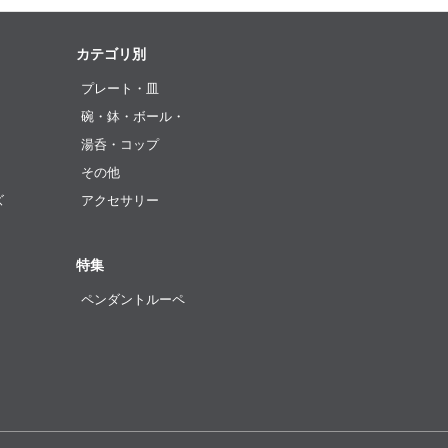
カテゴリ別
プレート・皿
碗・鉢・ボール・
湯呑・コップ
その他
ズ
アクセサリー
特集
ペンダントルーペ