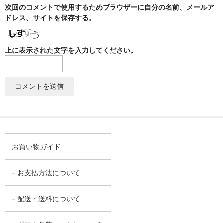
SABINEZU
次回のコメントで使用するためブラウザーに自分の名前、メールア
ドレス、サイトを保存する。
花びらシリーズ
PETAL
上に表示された文字を入力してください。
染錦葡萄シリーズ
SOMENISHIKI-GRAPES
蔦小花シリーズ
IVYFLORETS
ペンダントルーペ
MAGNIFIER
お買い物ガイド
カテゴリ別
– お支払方法について
BY CATEGORY
– 配送・送料について
皿・プレート
plate