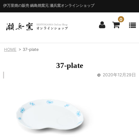
伊万里焼の販売 鍋島焼窯元 瀬兵窯オンラインショップ
0
ホーム
HOME
>
37-plate
HOME
37-plate
商品一覧
2020年12月29日
ITEM LIST
シリーズ別
BY SERIES
エマシリーズ
Emma
錦花唐草シリーズ