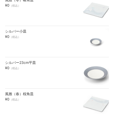
¥0
お買い物ガイド
（税込）
SHOPPING GUIDE
シルバー小皿
¥0
（税込）
シルバー23cm平皿
¥0
（税込）
風雅（春）桜角皿
¥0
（税込）