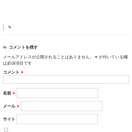
KINKAKARAKUSA
刷毛目シリーズ
HAKEME
銀彩シリーズ
コメントを残す
SILVER
メールアドレスが公開されることはありません。
※
が付いている欄
デルフト伊万里シリーズ
は必須項目です
DELFT IMARI
コメント
※
風雅シリーズ
FUGA
名前
※
いちごシリーズ
メール
※
STRAWBERRY
サイト
錆ネズシリーズ