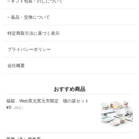
– ギフト包装・のしについて
碗・鉢・ボール
– 返品・交換について
bowl
特定商取引法に基づく表示
湯呑・コップ
cup
プライバシーポリシー
モーニングセット
morning set
会社概要
レスト・箸置き
rest
おすすめ商品
福箱 Web窯元窯元市限定 猫の器セット
アクセサリー
¥0
（税込）
accessory
その他
others
風雅（冬）椿角皿