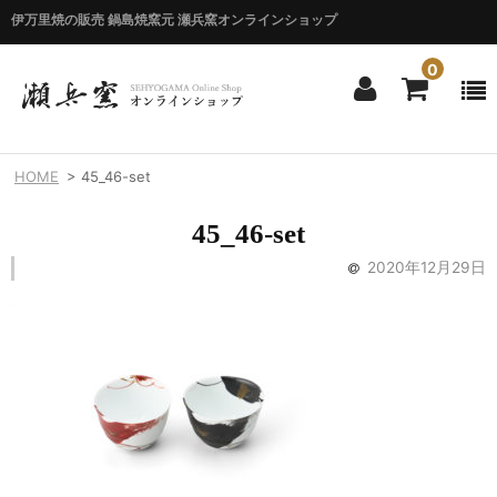
伊万里焼の販売 鍋島焼窯元 瀬兵窯オンラインショップ
0
ホーム
HOME
>
45_46-set
HOME
45_46-set
商品一覧
2020年12月29日
ITEM LIST
シリーズ別
BY SERIES
エマシリーズ
Emma
錦花唐草シリーズ