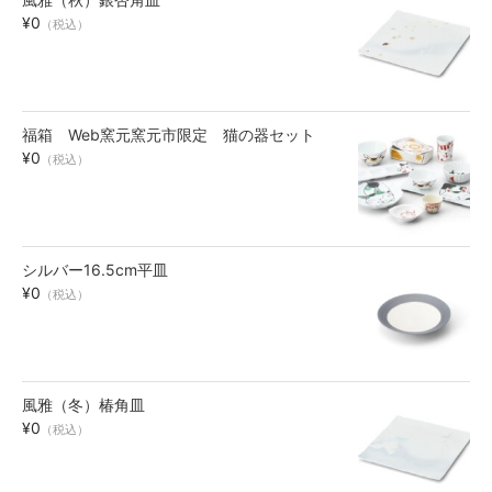
¥0
お買い物ガイド
（税込）
SHOPPING GUIDE
福箱 Web窯元窯元市限定 猫の器セット
¥0
（税込）
シルバー16.5cm平皿
¥0
（税込）
風雅（冬）椿角皿
¥0
（税込）