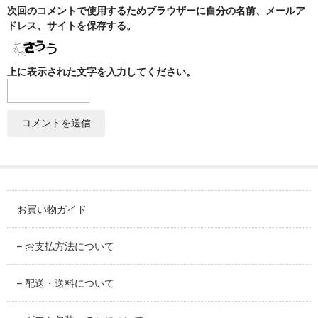
SABINEZU
次回のコメントで使用するためブラウザーに自分の名前、メールア
ドレス、サイトを保存する。
花びらシリーズ
PETAL
上に表示された文字を入力してください。
染錦葡萄シリーズ
SOMENISHIKI-GRAPES
蔦小花シリーズ
IVYFLORETS
ペンダントルーペ
MAGNIFIER
お買い物ガイド
カテゴリ別
– お支払方法について
BY CATEGORY
– 配送・送料について
皿・プレート
plate