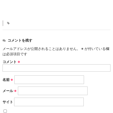
KINKAKARAKUSA
刷毛目シリーズ
HAKEME
銀彩シリーズ
コメントを残す
SILVER
メールアドレスが公開されることはありません。
※
が付いている欄
デルフト伊万里シリーズ
は必須項目です
DELFT IMARI
コメント
※
風雅シリーズ
FUGA
名前
※
いちごシリーズ
メール
※
STRAWBERRY
サイト
錆ネズシリーズ