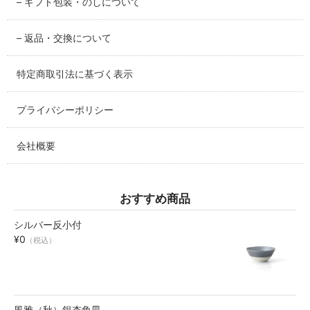
– ギフト包装・のしについて
碗・鉢・ボール
– 返品・交換について
bowl
特定商取引法に基づく表示
湯呑・コップ
cup
プライバシーポリシー
モーニングセット
morning set
会社概要
レスト・箸置き
rest
おすすめ商品
シルバー反小付
アクセサリー
¥0
（税込）
accessory
その他
others
風雅（秋）銀杏角皿