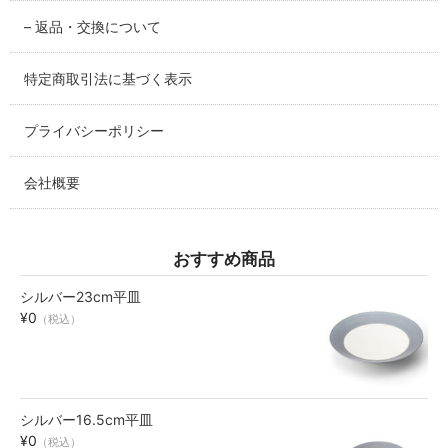
SABINEZU
– 返品・交換について
花びらシリーズ
PETAL
特定商取引法に基づく表示
染錦葡萄シリーズ
プライバシーポリシー
SOMENISHIKI-GRAPES
会社概要
蔦小花シリーズ
IVYFLORETS
おすすめ商品
ペンダントルーペ
MAGNIFIER
シルバー23cm平皿
¥0
（税込）
カテゴリ別
BY CATEGORY
皿・プレート
シルバー16.5cm平皿
plate
¥0
（税込）