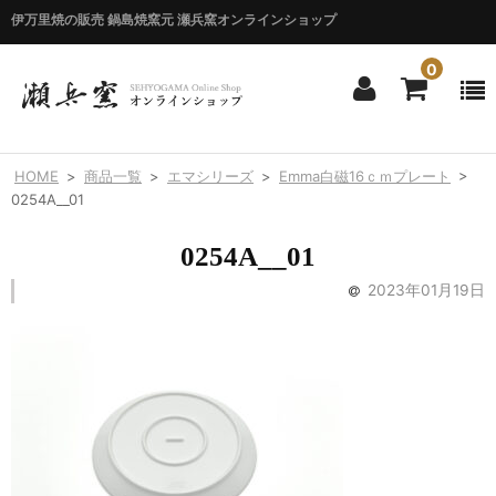
伊万里焼の販売 鍋島焼窯元 瀬兵窯オンラインショップ
0
ホーム
HOME
>
商品一覧
>
エマシリーズ
>
Emma白磁16ｃｍプレート
>
HOME
0254A__01
商品一覧
0254A__01
ITEM LIST
2023年01月19日
シリーズ別
BY SERIES
エマシリーズ
Emma
錦花唐草シリーズ