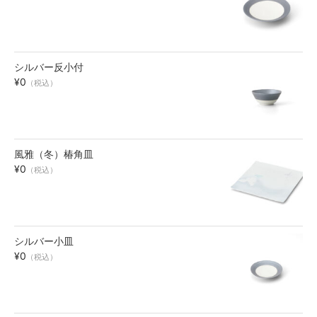
碗・鉢・ボール
bowl
シルバー反小付
湯呑・コップ
¥0
（税込）
cup
モーニングセット
morning set
風雅（冬）椿角皿
¥0
（税込）
レスト・箸置き
rest
アクセサリー
シルバー小皿
accessory
¥0
（税込）
その他
others