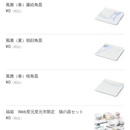
風雅（春）藤絵角皿
お買い物ガイド
¥0
（税込）
SHOPPING GUIDE
風雅（夏）朝顔角皿
¥0
（税込）
風雅（春）桜角皿
¥0
（税込）
福箱 Web窯元窯元市限定 猫の器セット
¥0
（税込）