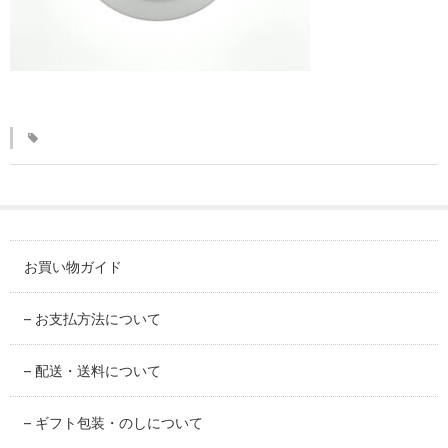
KINKAKARAKUSA
刷毛目シリーズ
HAKEME
銀彩シリーズ
SILVER
デルフト伊万里シリーズ
DELFT IMARI
お買い物ガイド
風雅シリーズ
FUGA
– お支払方法について
いちごシリーズ
– 配送・送料について
STRAWBERRY
– ギフト包装・のしについて
錆ネズシリーズ