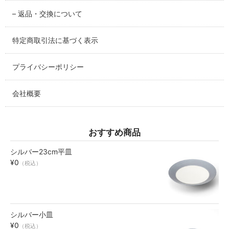
SABINEZU
– 返品・交換について
花びらシリーズ
PETAL
特定商取引法に基づく表示
染錦葡萄シリーズ
プライバシーポリシー
SOMENISHIKI-GRAPES
会社概要
蔦小花シリーズ
IVYFLORETS
おすすめ商品
ペンダントルーペ
MAGNIFIER
シルバー23cm平皿
¥0
（税込）
カテゴリ別
BY CATEGORY
皿・プレート
シルバー小皿
plate
¥0
（税込）