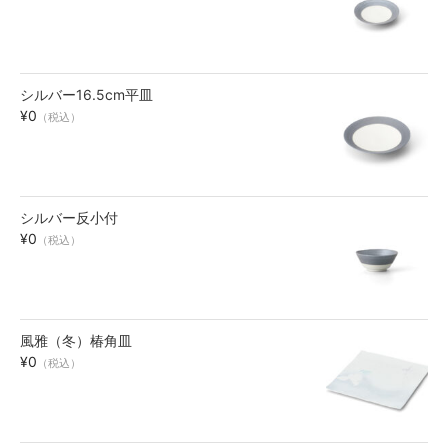
碗・鉢・ボール
bowl
シルバー16.5cm平皿
湯呑・コップ
¥0
（税込）
cup
モーニングセット
morning set
シルバー反小付
¥0
（税込）
レスト・箸置き
rest
アクセサリー
風雅（冬）椿角皿
accessory
¥0
（税込）
その他
others