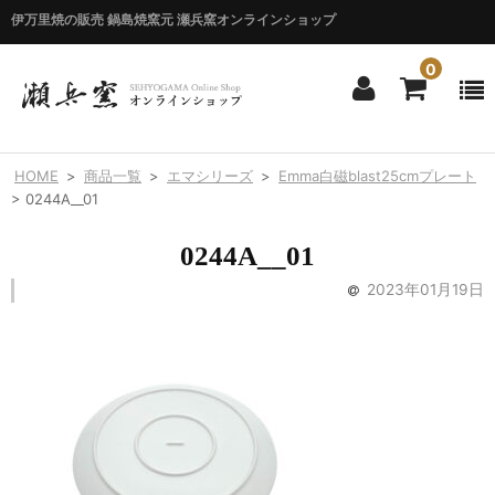
伊万里焼の販売 鍋島焼窯元 瀬兵窯オンラインショップ
0
ホーム
HOME
>
商品一覧
>
エマシリーズ
>
Emma白磁blast25cmプレート
HOME
>
0244A__01
商品一覧
0244A__01
ITEM LIST
2023年01月19日
シリーズ別
BY SERIES
エマシリーズ
Emma
錦花唐草シリーズ