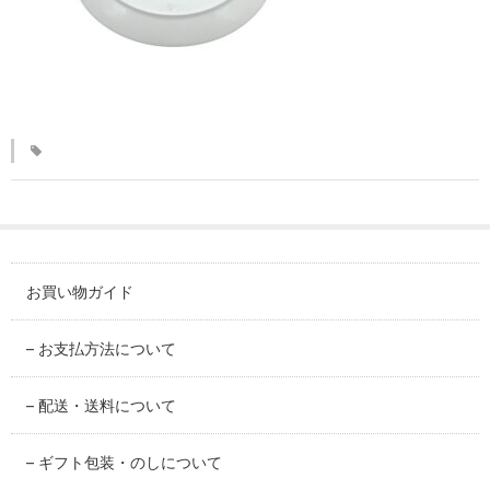
KINKAKARAKUSA
刷毛目シリーズ
HAKEME
銀彩シリーズ
SILVER
デルフト伊万里シリーズ
DELFT IMARI
お買い物ガイド
風雅シリーズ
FUGA
– お支払方法について
いちごシリーズ
– 配送・送料について
STRAWBERRY
– ギフト包装・のしについて
錆ネズシリーズ