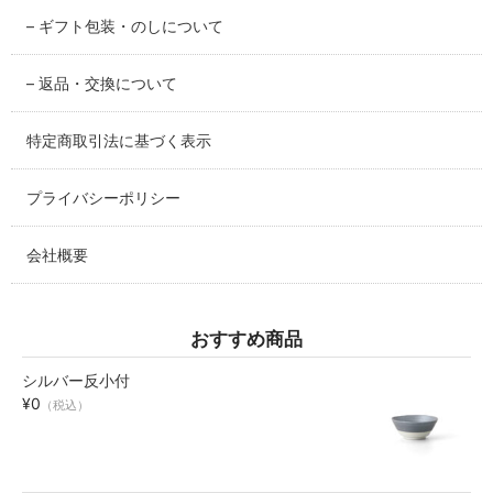
– ギフト包装・のしについて
碗・鉢・ボール
bowl
– 返品・交換について
湯呑・コップ
特定商取引法に基づく表示
cup
プライバシーポリシー
モーニングセット
morning set
会社概要
レスト・箸置き
rest
おすすめ商品
アクセサリー
シルバー反小付
accessory
¥0
（税込）
その他
others