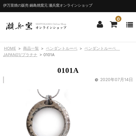
伊万里焼の販売 鍋島焼窯元 瀬兵窯オンラインショップ
0
ホーム
HOME
>
商品一覧
>
ペンダントルーペ
>
ペンダントルーペ
HOME
JAPAN01/プラチナ
>
0101A
商品一覧
0101A
ITEM LIST
2020年07月14日
シリーズ別
BY SERIES
エマシリーズ
Emma
錦花唐草シリーズ