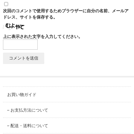
SABINEZU
次回のコメントで使用するためブラウザーに自分の名前、メールア
花びらシリーズ
ドレス、サイトを保存する。
PETAL
上に表示された文字を入力してください。
染錦葡萄シリーズ
SOMENISHIKI-GRAPES
蔦小花シリーズ
IVYFLORETS
ペンダントルーペ
MAGNIFIER
お買い物ガイド
カテゴリ別
BY CATEGORY
– お支払方法について
皿・プレート
– 配送・送料について
plate