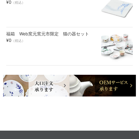
¥0
（税込）
福箱 Web窯元窯元市限定 猫の器セット
¥0
（税込）