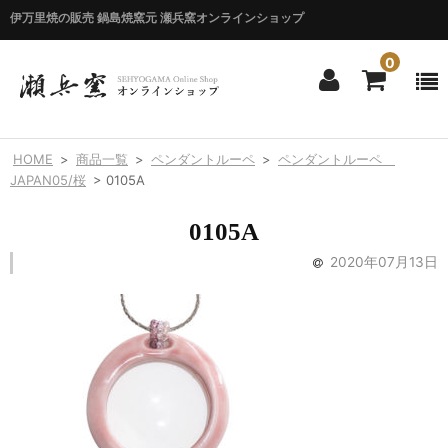
伊万里焼の販売 鍋島焼窯元 瀬兵窯オンラインショップ
0
ホーム
HOME
>
商品一覧
>
ペンダントルーペ
>
ペンダントルーペ
HOME
JAPAN05/桜
>
0105A
商品一覧
0105A
ITEM LIST
2020年07月13日
シリーズ別
BY SERIES
エマシリーズ
Emma
錦花唐草シリーズ