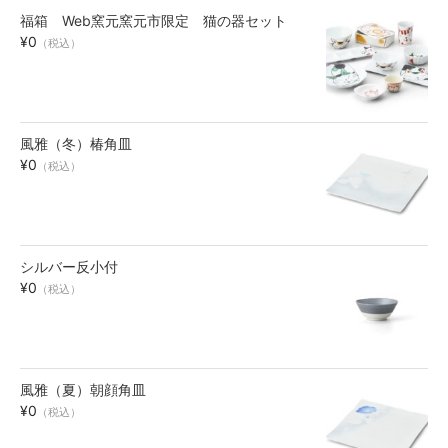
福箱 Web窯元窯元市限定 猫の器セット
お買い物ガイド
¥0
（税込）
SHOPPING GUIDE
風雅（冬）椿角皿
¥0
（税込）
シルバー反小付
¥0
（税込）
風雅（夏）朝顔角皿
¥0
（税込）