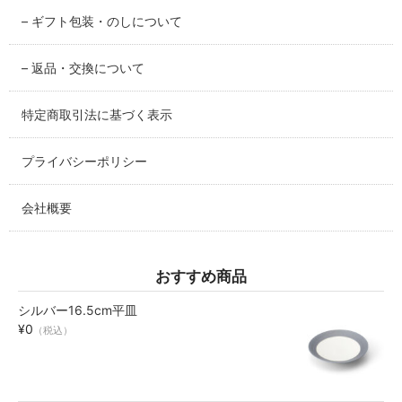
– ギフト包装・のしについて
碗・鉢・ボール
bowl
– 返品・交換について
湯呑・コップ
特定商取引法に基づく表示
cup
プライバシーポリシー
モーニングセット
morning set
会社概要
レスト・箸置き
rest
おすすめ商品
アクセサリー
シルバー16.5cm平皿
accessory
¥0
（税込）
その他
others