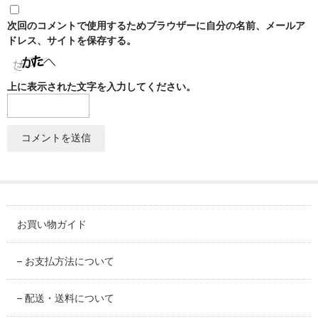
SABINEZU
次回のコメントで使用するためブラウザーに自分の名前、メールア
花びらシリーズ
ドレス、サイトを保存する。
PETAL
上に表示された文字を入力してください。
染錦葡萄シリーズ
SOMENISHIKI-GRAPES
蔦小花シリーズ
IVYFLORETS
ペンダントルーペ
MAGNIFIER
お買い物ガイド
カテゴリ別
BY CATEGORY
– お支払方法について
皿・プレート
– 配送・送料について
plate