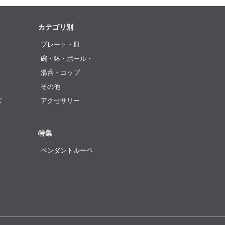
カテゴリ別
プレート・皿
碗・鉢・ボール・
湯呑・コップ
その他
ズ
アクセサリー
特集
ペンダントルーペ